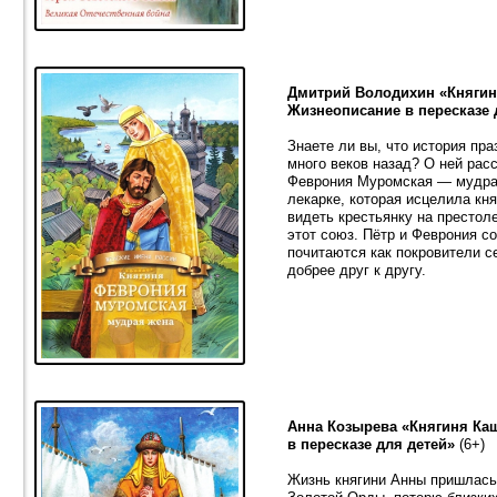
Дмитрий Володихин «Княгин
Жизнеописание в пересказе 
Знаете ли вы, что история пр
много веков назад? О ней рас
Феврония Муромская — мудрая
лекарке, которая исцелила кн
видеть крестьянку на престол
этот союз. Пётр и Феврония с
почитаются как покровители с
добрее друг к другу.
Анна Козырева «Княгиня Ка
в пересказе для детей»
(6+)
Жизнь княгини Анны пришлась