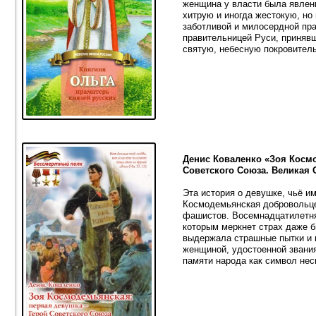
женщина у власти была явлен
хитрую и иногда жестокую, но
заботливой и милосердной пра
правительницей Руси, принявш
святую, небесную покровител
Денис Коваленко «Зоя Косм
Советского Союза. Великая 
Эта история о девушке, чьё им
Космодемьянская добровольц
фашистов. Восемнадцатилетня
которым меркнет страх даже б
выдержала страшные пытки и 
женщиной, удостоенной звания
памяти народа как символ нес