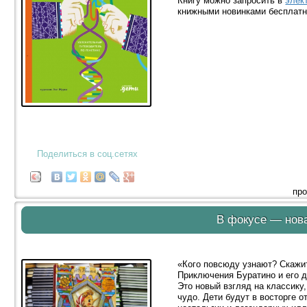
Книгу можно запросить в
элек
книжными новинками бесплатн
Поделиться в соц.сетях
про
В фокусе — нова
«Кого повсюду узнают? Скажит
Приключения Буратино и его д
Это новый взгляд на классику
чудо. Дети будут в восторге о