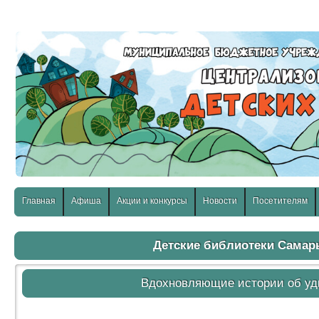
слабовидящих:
Изображения:
Размер шр
Вкл
Выкл
Главная
Афиша
Акции и конкурсы
Новости
Посетителям
Детские библиотеки Сама
Вдохновляющие истории об у