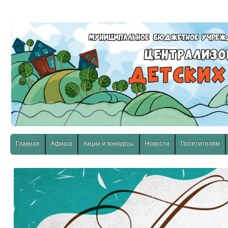
слабовидящих:
Изображения:
Размер шр
Вкл
Выкл
Главная
Афиша
Акции и конкурсы
Новости
Посетителям