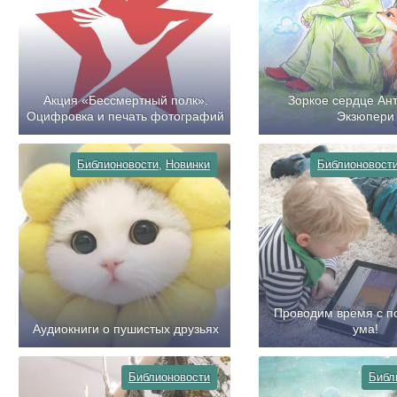
Акция «Бессмертный полк».
Зоркое сердце Ан
Оцифровка и печать фотографий
Экзюпери
Библионовости
,
Новинки
Библионовост
Проводим время с п
Аудиокниги о пушистых друзьях
ума!
Библионовости
Библ