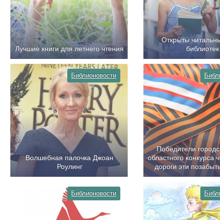
Открыты читальн
Лучшие книги для летнего чтения
библиотек
Библионовости
Библ
Победители городс
Волшебная палочка Джоан
областного конкурса 
Роулинг
дороги эти позабыть
Библионовости
Библ