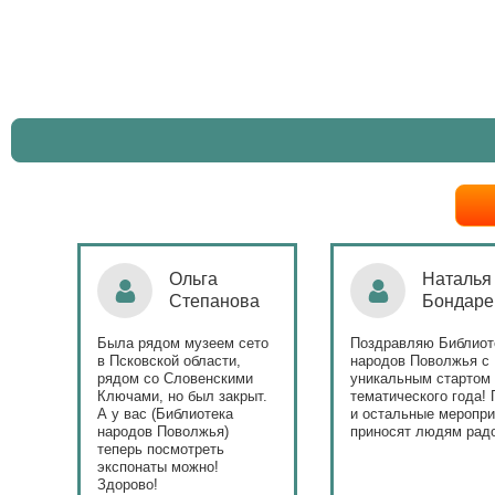
Ольга
Наталья
Степанова
Бондаре
ровна
таж
Была рядом музеем сето
Поздравляю Библиот
в Псковской области,
народов Поволжья с
дов
рядом со Словенскими
уникальным стартом
Ключами, но был закрыт.
тематического года! 
юме
А у вас (Библиотека
и остальные меропри
ица
народов Поволжья)
приносят людям радо
теперь посмотреть
ами!
экспонаты можно!
Здорово!