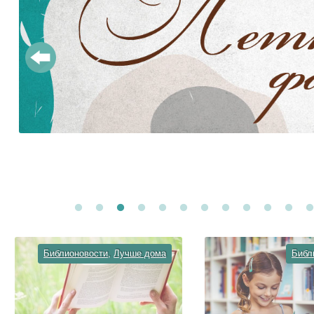
Библионовости
,
Лучше дома
Библ