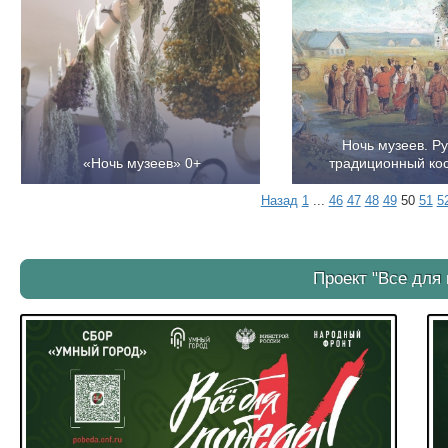
Ночь музеев. Р
«Ночь музеев» 0+
традиционный ко
Назад
1
...
46
47
48
49
50
51
5
Проект "Все для